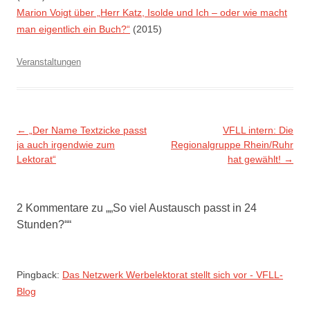
Marion Voigt über „Herr Katz, Isolde und Ich – oder wie macht
man eigentlich ein Buch?“
(2015)
Veranstaltungen
Beitragsnavigation
←
„Der Name Textzicke passt
VFLL intern: Die
ja auch irgendwie zum
Regionalgruppe Rhein/Ruhr
Lektorat“
hat gewählt!
→
2 Kommentare zu „
„So viel Austausch passt in 24
Stunden?“
“
Pingback:
Das Netzwerk Werbelektorat stellt sich vor - VFLL-
Blog