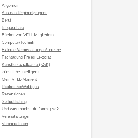
Allgemein
Aus den Regionalgruppen
Beruf
Blogosphäre
Bücher von VFLL-Mitgliedern
Computer/Technik
Externe Veranstaltungen/Termine
Fachtagung Freies Lektorat
Künstlersozialkasse (KSK)
künstliche Intelligenz
Mein VFLL-Moment
Recherche/Webtipps
Rezensionen
Selfpublishing
Und was machst du (sonst) so?
Veranstaltungen
Verbandsleben