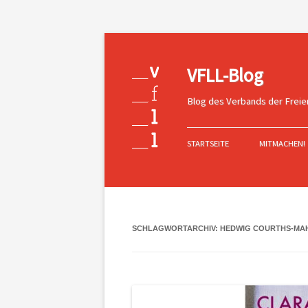
VFLL-Blog
Blog des Verbands der Freie
Zum
Inhalt
STARTSEITE
MITMACHEN!
springen
SCHLAGWORTARCHIV:
HEDWIG COURTHS-MA