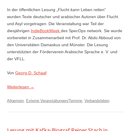
In der öffentlichen Lesung „Flucht
kann
Leben retten“
wurden Texte deutscher und arabischer Autoren über Flucht
und Asyl vorgetragen. Die Veranstaltung war Teil der
diesjährigen
IndieBookWeek
des SpecOps network. Sie wurde
vorbereitet in Zusammenarbeit mit Prof. Dr. Abdo Abboud von
den Universitäten Damaskus und Münster. Die Lesung
unterstützten der Förderverein Arabische Sprache e. V. und
der VFLL.
Von
Georg-D. Schaaf
Weiterlesen
→
Allgemein
,
Externe Veranstaltungen/Termine
,
Verbandsleben
Lesung mit Kafka-Biograf Reiner Stach in