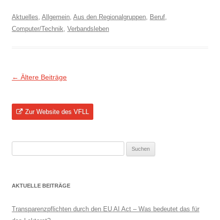
Aktuelles
,
Allgemein
,
Aus den Regionalgruppen
,
Beruf
,
Computer/Technik
,
Verbandsleben
Beitragsnavigation
←
Ältere Beiträge
Zur Website des VFLL
Suchen
nach:
AKTUELLE BEITRÄGE
Transparenzpflichten durch den EU AI Act – Was bedeutet das für