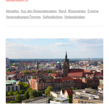
Aktuelles
,
Aus den Regionalgruppen
,
Beruf
,
Blogosphäre
,
Externe
Veranstaltungen/Termine
,
Selfpublishing
,
Verbandsleben