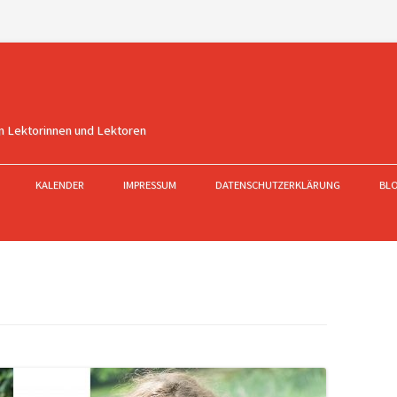
n Lektorinnen und Lektoren
KALENDER
IMPRESSUM
DATENSCHUTZERKLÄRUNG
BL