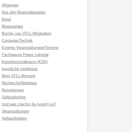
Allgemein
Aus den Regionalgruppen
Beruf
Blogosphäre
Bücher von VFLL-Mitgliedern
Computer/Technik
Externe Veranstaltungen/Termine
Fachtagung Freies Lektorat
Künstlersozialkasse (KSK)
künstliche Intelligenz
Mein VFLL-Moment
Recherche/Webtipps
Rezensionen
Selfpublishing
Und was machst du (sonst) so?
Veranstaltungen
Verbandsleben