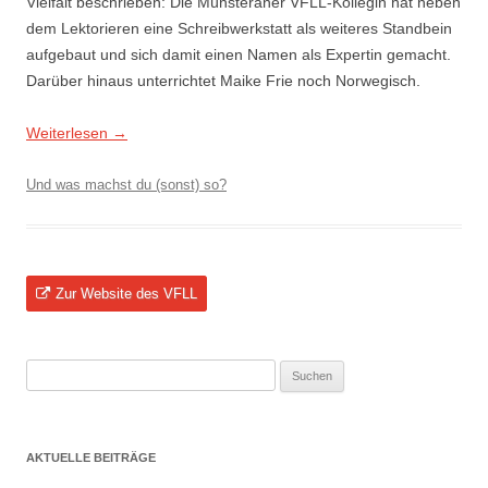
Vielfalt beschrieben: Die Münsteraner VFLL-Kollegin hat neben
dem Lektorieren eine Schreibwerkstatt als weiteres Standbein
aufgebaut und sich damit einen Namen als Expertin gemacht.
Darüber hinaus unterrichtet Maike Frie noch Norwegisch.
Weiterlesen
→
Und was machst du (sonst) so?
Zur Website des VFLL
Suchen
nach:
AKTUELLE BEITRÄGE