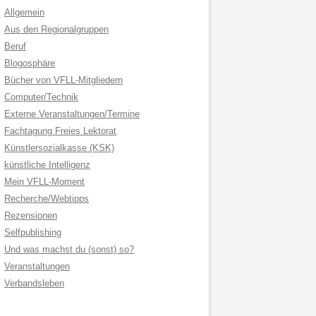
Allgemein
Aus den Regionalgruppen
Beruf
Blogosphäre
Bücher von VFLL-Mitgliedern
Computer/Technik
Externe Veranstaltungen/Termine
Fachtagung Freies Lektorat
Künstlersozialkasse (KSK)
künstliche Intelligenz
Mein VFLL-Moment
Recherche/Webtipps
Rezensionen
Selfpublishing
Und was machst du (sonst) so?
Veranstaltungen
Verbandsleben