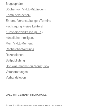
Blogosphäre
Bücher von VFLL-Mitgliedern
Computer/Technik
Externe Veranstaltungen/Termine
Fachtagung Freies Lektorat
Künstlersozialkasse (KSK)
künstliche Intelligenz
Mein VFLL-Moment
Recherche/Webtipps
Rezensionen
Selfpublishing
Und was machst du (sonst) so?
Veranstaltungen
Verbandsleben
VFLL-MITGLIEDER | BLOGROLL
Blog für Businessautorinnen und -autoren