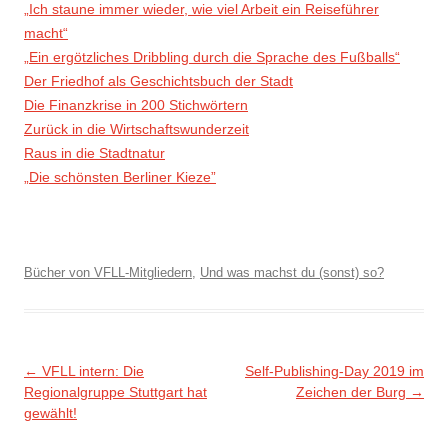
„Ich staune immer wieder, wie viel Arbeit ein Reiseführer
macht“
„Ein ergötzliches Dribbling durch die Sprache des Fußballs“
Der Friedhof als Geschichtsbuch der Stadt
Die Finanzkrise in 200 Stichwörtern
Zurück in die Wirtschaftswunderzeit
Raus in die Stadtnatur
„Die schönsten Berliner Kieze”
Bücher von VFLL-Mitgliedern
,
Und was machst du (sonst) so?
Beitragsnavigation
←
VFLL intern: Die
Self-Publishing-Day 2019 im
Regionalgruppe Stuttgart hat
Zeichen der Burg
→
gewählt!