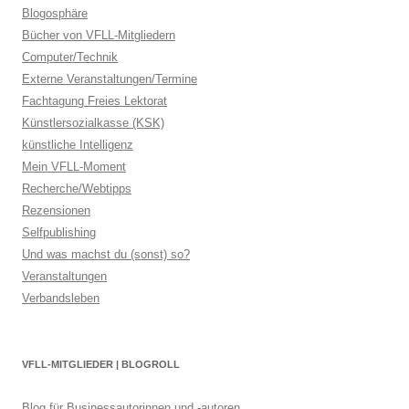
Blogosphäre
Bücher von VFLL-Mitgliedern
Computer/Technik
Externe Veranstaltungen/Termine
Fachtagung Freies Lektorat
Künstlersozialkasse (KSK)
künstliche Intelligenz
Mein VFLL-Moment
Recherche/Webtipps
Rezensionen
Selfpublishing
Und was machst du (sonst) so?
Veranstaltungen
Verbandsleben
VFLL-MITGLIEDER | BLOGROLL
Blog für Businessautorinnen und -autoren