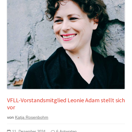
VFLL-Vorstandsmitglied Leonie Adam stellt sich
vor
von
Katja Rosenbohm
11. Dezember 2024
6 Antworten