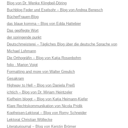
Blog von Dr. Wenke Klingbeil-Döring
Buchblog Feder und Eselsohr – Blog von Andrea Benesch
BücherFrauen-Blog
das blaue komma – Blog von Edda Hattebier
Das gepflegte Wort
der springende punkt
Deutschmeisterei – Tägliches Blog über die deutsche Sprache von
Michael Lohmann
Die Orthogräfin – Blog von Katja Rosenbohm
folio · Marion Voigt
Formatting and more von Walter Greulich
Gesakram
Highway to Hell – Blog von Daniela Preiß
ichtich – Blog von Dr. Mirjam Heintzeler
Kiefheim bloggt – Blog von Katja Heimann-Kiefer
Klare Rechtskommunikation von Nicola Pridik
Kopfreisen-Lektorat – Blog von Romy Schneider
Lektorat Christian Wöllecke
Literaturjournal – Blog von Kerstin Brömer