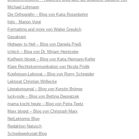
Michael Lohmann
Die Orthogräfin – Blog von Katja Rosenbohm
folio · Marion Voigt
Formatting and more von Walter Greulich
Gesakram
Highway to Hell – Blog von Daniela Preiß
ichtich – Blog von Dr. Mirjam Heintzeler
Kiefheim bloggt – Blog von Katja Heimann-Kiefer
Klare Rechtskommunikation von Nicola Pridik
Kopfreisen-Lektorat – Blog von Romy Schneider
Lektorat Christian Wöllecke
Literaturjournal – Blog von Kerstin Brömer
luckyside – Blog von Bettina Dworatzek
mama kocht heute – Blog von Petra Teetz
Marx bloggt – Blog von Christoph Marx
NetLektorins Blog
Redaktion Natusch
Schreibwerkstatt-Blog