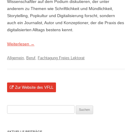
Wissenschaftler auf dem Podium diskutieren, der unter
anderem zu Themen wie Schriftlichkeit und Mündlichkeit,
Storytelling, Popkultur und Digitalisierung forscht, sondern
auch ein Journalist, Autor und Konzeptioner, der die Praxis des
digitalisierten Alltags bestens kennt.
Weiterlesen
→
Allgemein
,
Beruf
,
Fachtagung Freies Lektorat
Zur Website des VFLL
Suchen
nach:
AKTUELLE BEITRÄGE