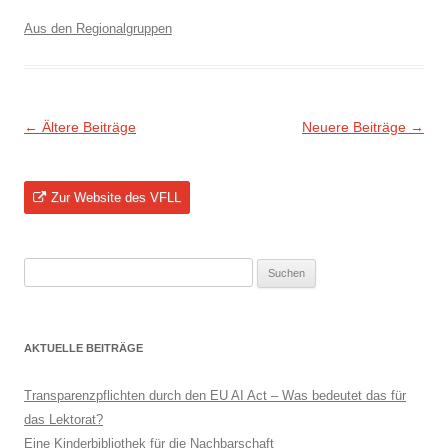
Aus den Regionalgruppen
Beitragsnavigation
←
Ältere Beiträge
Neuere Beiträge
→
Zur Website des VFLL
Suchen
nach:
AKTUELLE BEITRÄGE
Transparenzpflichten durch den EU AI Act – Was bedeutet das für
das Lektorat?
Eine Kinderbibliothek für die Nachbarschaft