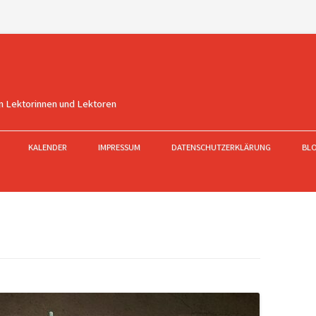
n Lektorinnen und Lektoren
KALENDER
IMPRESSUM
DATENSCHUTZERKLÄRUNG
BL