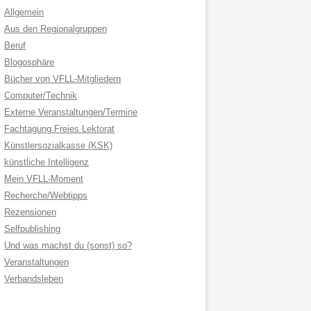
Allgemein
Aus den Regionalgruppen
Beruf
Blogosphäre
Bücher von VFLL-Mitgliedern
Computer/Technik
Externe Veranstaltungen/Termine
Fachtagung Freies Lektorat
Künstlersozialkasse (KSK)
künstliche Intelligenz
Mein VFLL-Moment
Recherche/Webtipps
Rezensionen
Selfpublishing
Und was machst du (sonst) so?
Veranstaltungen
Verbandsleben