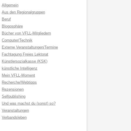
Allgemein
Aus den Regionalgruppen
Beruf
Blogosphäre
Bücher von VFLL-Mitgliedern
Computer/Technik
Externe Veranstaltungen/Termine
Fachtagung Freies Lektorat
Künstlersozialkasse (KSK)
künstliche Intelligenz
Mein VFLL-Moment
Recherche/Webtipps
Rezensionen
Selfpublishing
Und was machst du (sonst) so?
Veranstaltungen
Verbandsleben