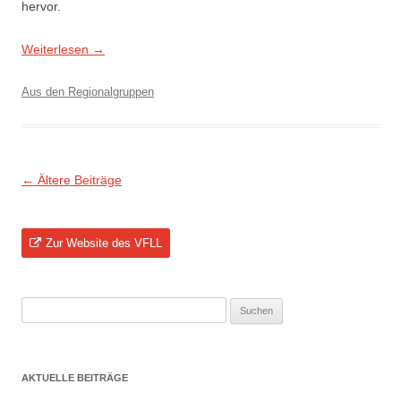
hervor.
Weiterlesen
→
Aus den Regionalgruppen
Beitragsnavigation
←
Ältere Beiträge
Zur Website des VFLL
Suchen
nach:
AKTUELLE BEITRÄGE