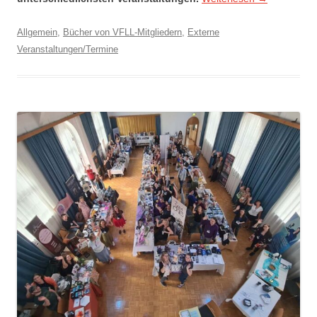
Allgemein
,
Bücher von VFLL-Mitgliedern
,
Externe
Veranstaltungen/Termine