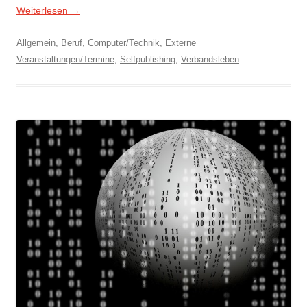
Weiterlesen
→
Allgemein
,
Beruf
,
Computer/Technik
,
Externe
Veranstaltungen/Termine
,
Selfpublishing
,
Verbandsleben