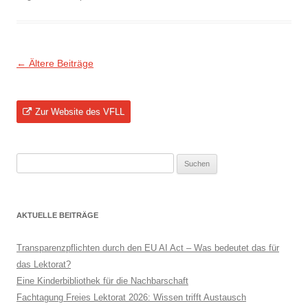
Beitragsnavigation
←
Ältere Beiträge
Zur Website des VFLL
Suchen
nach:
AKTUELLE BEITRÄGE
Transparenzpflichten durch den EU AI Act – Was bedeutet das für
das Lektorat?
Eine Kinderbibliothek für die Nachbarschaft
Fachtagung Freies Lektorat 2026: Wissen trifft Austausch