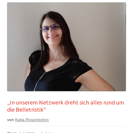
„In unserem Netzwerk dreht sich alles rund um
die Belletristik“
von
Katja Rosenbohm