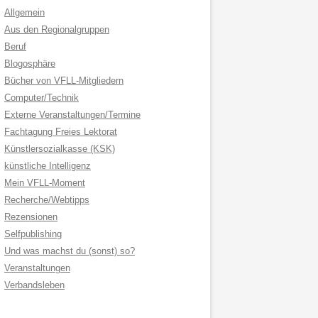
Allgemein
Aus den Regionalgruppen
Beruf
Blogosphäre
Bücher von VFLL-Mitgliedern
Computer/Technik
Externe Veranstaltungen/Termine
Fachtagung Freies Lektorat
Künstlersozialkasse (KSK)
künstliche Intelligenz
Mein VFLL-Moment
Recherche/Webtipps
Rezensionen
Selfpublishing
Und was machst du (sonst) so?
Veranstaltungen
Verbandsleben