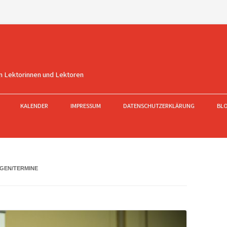
n Lektorinnen und Lektoren
KALENDER
IMPRESSUM
DATENSCHUTZERKLÄRUNG
BL
GEN/TERMINE