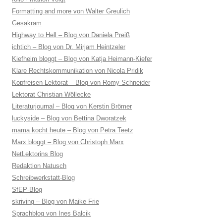
Formatting and more von Walter Greulich
Gesakram
Highway to Hell – Blog von Daniela Preiß
ichtich – Blog von Dr. Mirjam Heintzeler
Kiefheim bloggt – Blog von Katja Heimann-Kiefer
Klare Rechtskommunikation von Nicola Pridik
Kopfreisen-Lektorat – Blog von Romy Schneider
Lektorat Christian Wöllecke
Literaturjournal – Blog von Kerstin Brömer
luckyside – Blog von Bettina Dworatzek
mama kocht heute – Blog von Petra Teetz
Marx bloggt – Blog von Christoph Marx
NetLektorins Blog
Redaktion Natusch
Schreibwerkstatt-Blog
SfEP-Blog
skriving – Blog von Maike Frie
Sprachblog von Ines Balcik