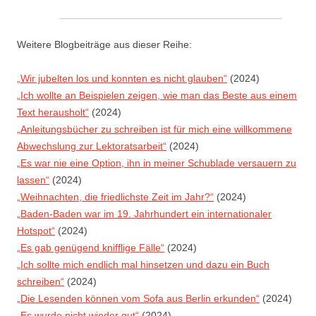
Weitere Blogbeiträge aus dieser Reihe:
„Wir jubelten los und konnten es nicht glauben“
(2024)
„Ich wollte an Beispielen zeigen, wie man das Beste aus einem
Text herausholt“
(2024)
„Anleitungsbücher zu schreiben ist für mich eine willkommene
Abwechslung zur Lektoratsarbeit“
(2024)
„Es war nie eine Option, ihn in meiner Schublade versauern zu
lassen“
(2024)
„Weihnachten, die friedlichste Zeit im Jahr?“
(2024)
„Baden-Baden war im 19. Jahrhundert ein internationaler
Hotspot“
(2024)
„Es gab genügend knifflige Fälle“
(2024)
„Ich sollte mich endlich mal hinsetzen und dazu ein Buch
schreiben“
(2024)
„Die Lesenden können vom Sofa aus Berlin erkunden“
(2024)
„Es wurde nicht wieder gut“
(2024)