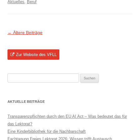
Aktuelles
,
Beruf
Beitragsnavigation
←
Ältere Beiträge
Zur Website des VFLL
Suchen
nach:
AKTUELLE BEITRÄGE
Transparenzpflichten durch den EU AI Act – Was bedeutet das für
das Lektorat?
Eine Kinderbibliothek für die Nachbarschaft
Fachtagung Freies Lektorat 2026: Wissen trifft Austausch