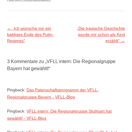
Beitragsnavigation
←
„Ich wünsche mir ein
„Die tragische Geschichte
baldiges Ende des Putin-
wurde mir schon als Kind
Regimes“
erzählt“
→
3 Kommentare zu „
VFLL intern: Die Regionalgruppe
Bayern hat gewählt!
“
Pingback:
Das Patenschaftsprogramm der VFLL-
Regionalgruppe Bayern - VFLL-Blog
Pingback:
VFLL intern: Die Regionalgruppe Stuttgart hat
gewählt! - VFLL-Blog